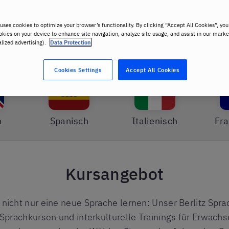
uses cookies to optimize your browser’s functionality. By clicking “Accept All Cookies”, you
okies on your device to enhance site navigation, analyze site usage, and assist in our marke
alized advertising).
Data Protection
Welche Sprache willst du sprechen?
Cookies Settings
Accept All Cookies
h
Spanisch
Italienisch
Fra
Kursangebot
 nicht nur eine neue Sprache lernen: Unser Berlitz Spr
Sprachkursen und interkulturelle Trainings für Erwach