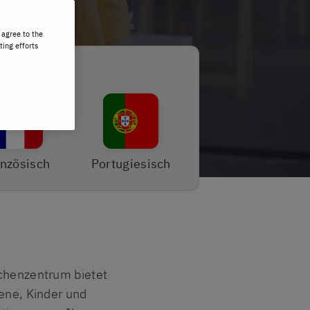
 agree to the
ting efforts
nzösisch
Portugiesisch
achenzentrum bietet
sene, Kinder und