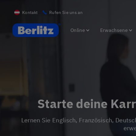
Kontakt
Rufen Sie uns an
Berlitz AT
Online
Erwachsene
Starte deine Kar
Lernen Sie Englisch, Französisch, Deutsch oder andere Sprachen, entwickeln Sie ein besseres Verständnis für eine neue Kultur und
erwe