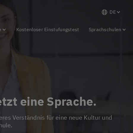
DE
e
Kostenloser Einstufungstest
Sprachschulen
etzt eine Sprache.
hule.