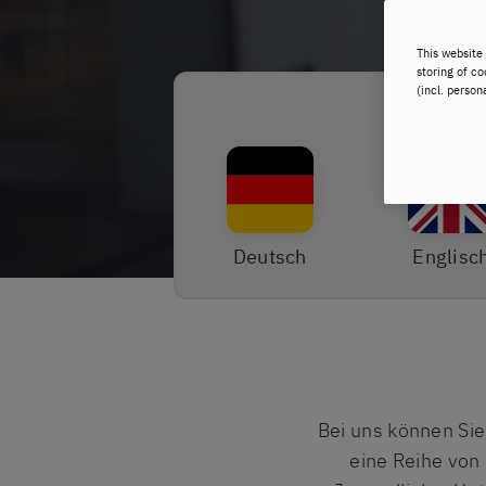
This website 
storing of co
(incl. person
Deutsch
Englisc
Bei uns können Sie
eine Reihe von 