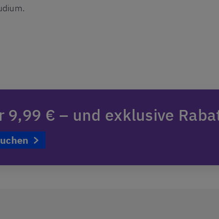
tudium.
ür 9,99 € – und exklusive Raba
buchen