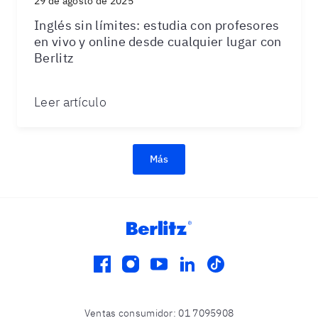
29 de agosto de 2025
Inglés sin límites: estudia con profesores
en vivo y online desde cualquier lugar con
Berlitz
Leer artículo
Más
facebook
instagram
youtube
linkedin
tiktok
Ventas consumidor
:
01 7095908