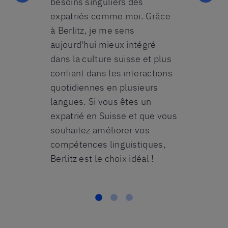
Grâce à
besoins singuliers des
efficace. Grâ
éliorer mes
expatriés comme moi. Grâce
peux désor
à Berlitz, je me sens
en toute co
aujourd'hui mieux intégré
plusieurs l
dans la culture suisse et plus
permet d'am
confiant dans les interactions
relations pr
quotidiennes en plusieurs
personnelle
langues. Si vous êtes un
recommande
expatrié en Suisse et que vous
à toute per
souhaitez améliorer vos
la recherch
compétences linguistiques,
linguistique
Berlitz est le choix idéal !