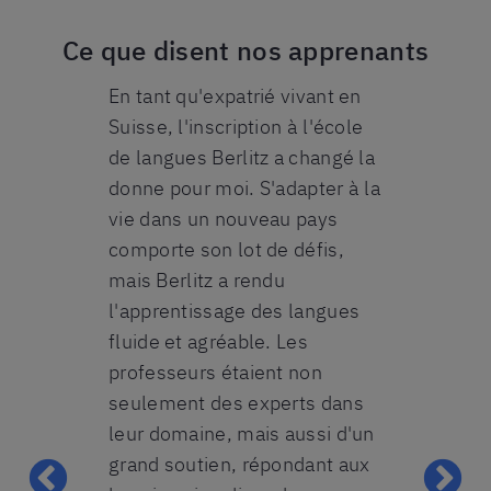
Ce que disent nos apprenants
ltilingue ce
En tant qu'expatrié vivant en
Choisir l'éc
nt un
Suisse, l'inscription à l'école
Berlitz pou
st aussi une
de langues Berlitz a changé la
apprentissa
 de langues
donne pour moi. S'adapter à la
été une déci
es outils et
vie dans un nouveau pays
La précision
saires pour
comporte son lot de défis,
du détail qu
rt dans le
mais Berlitz a rendu
les méthod
ue de notre
l'apprentissage des langues
d'enseignem
aient
fluide et agréable. Les
exactement 
formateurs
professeurs étaient non
besoin. L'a
ment
seulement des experts dans
personnalis
prenaient
leur domaine, mais aussi d'un
formateurs
tion
grand soutien, répondant aux
rendu l'exp