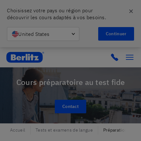
✕
Choisissez votre pays ou région pour 
découvrir les cours adaptés à vos besoins.
United States
Continuer
Berlitz CH
Cours préparatoire au test fide
Contact
Accueil
Tests et examens de langue
Préparation à l'ex