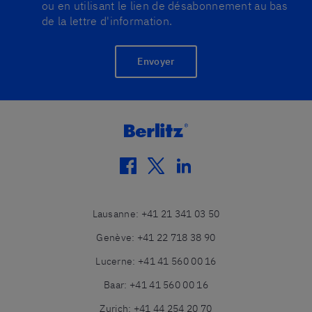
ou en utilisant le lien de désabonnement au bas
de la lettre d'information.
Envoyer
facebook
twitter
linkedin
Lausanne
:
+41 21 341 03 50
Genève
:
+41 22 718 38 90
Lucerne
:
+41 41 560 00 16
Baar
:
+41 41 560 00 16
Zurich
:
+41 44 254 20 70