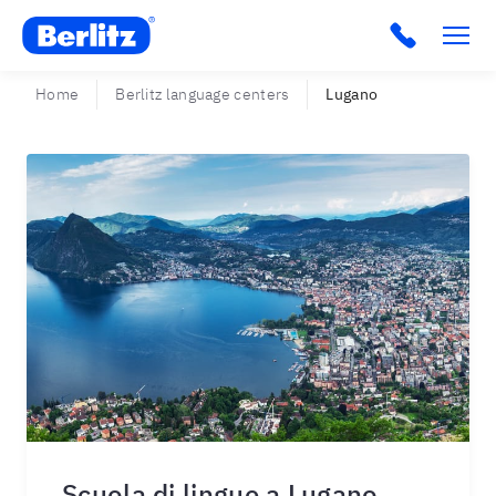
Berlitz CH
Home
Berlitz language centers
Lugano
Scuola di lingue a Lugano