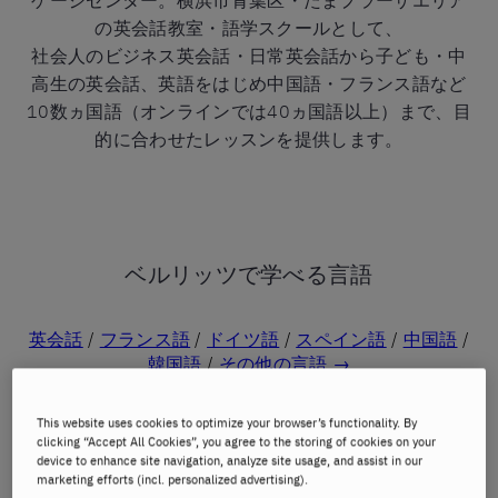
ゲージセンター。横浜市青葉区・たまプラーザエリア
の英会話教室・語学スクールとして、
社会人のビジネス英会話・日常英会話から子ども・中
高生の英会話、英語をはじめ中国語・フランス語など
10数ヵ国語（オンラインでは40ヵ国語以上）まで、目
的に合わせたレッスンを提供します。
ベルリッツで学べる言語
英会話
/
フランス語
/
ドイツ語
/
スペイン語
/
中国語
/
韓国語
/
その他の言語 →
※開講言語は担当教師の在籍状況により異なります。最新の開講状況は
This website uses cookies to optimize your browser’s functionality. By
お問い合わせください。
clicking “Accept All Cookies”, you agree to the storing of cookies on your
device to enhance site navigation, analyze site usage, and assist in our
marketing efforts (incl. personalized advertising).