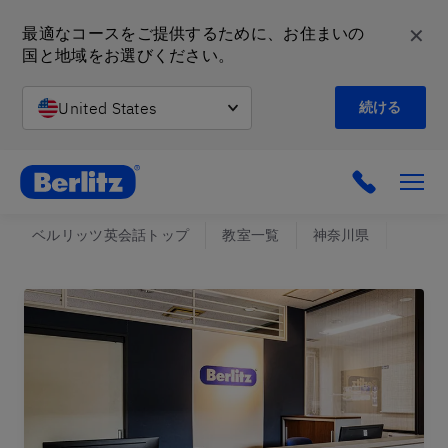
✕
最適なコースをご提供するために、お住まいの
国と地域をお選びください。
United States
続ける
英会話教室と語学スクール | ベルリッツ
ベルリッツ英会話トップ
教室一覧
神奈川県
たまプ