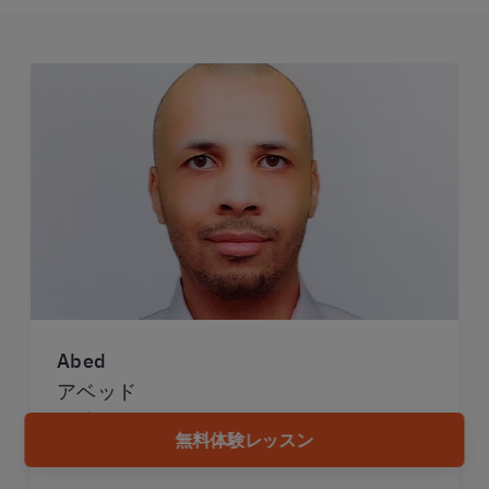
Abed
アベッド
国籍：
アルジェリア
無料体験レッスン
言語：
英語