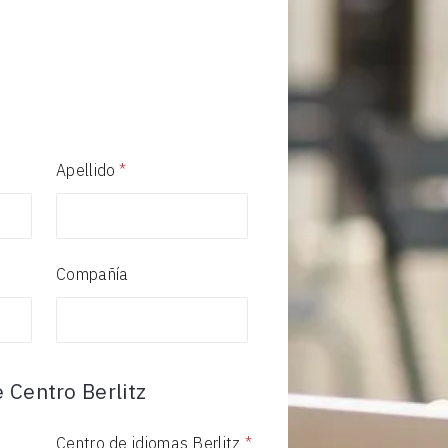
Apellido
*
Compañía
e Centro Berlitz
Centro de idiomas Berlitz
*