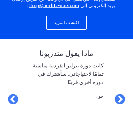
بريد إلكتروني إلى
jltrcp@berlitz-uae.com
اكتشف المزيد
ماذا يقول متدربونا
يقة أفضل أو
كانت دورة بيرلتز الفردية مناسبة
ل على دروس
تمامًا لاحتياجاتي. سأشترك في
من المجالات. 
يد أن أشكر
دوره أخرى قريبًا
موضوع مرات ك
لتقيتهم
فهم المحتوى.
جون
 أنا ممتن
السريعه الداعمة رائعة أيضًا "
رين على منحي
ايفون