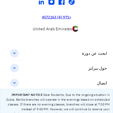
linkedin
instagram
facebook
tiktok
+971 (4) 4572263
United Arab Emirates
ابحث عن دورة
حول بيرلتز
اتصال
IMPORTANT NOTICE
Dear Students, Due to the ongoing situation in
Dubai, Berlitz branches will operate in the evenings based on scheduled
حماية البيانات
classes. If there are no evening classes, branches will close at 7:00 PM
instead of 9:00 PM. However, we will continue to receive your
بصمة