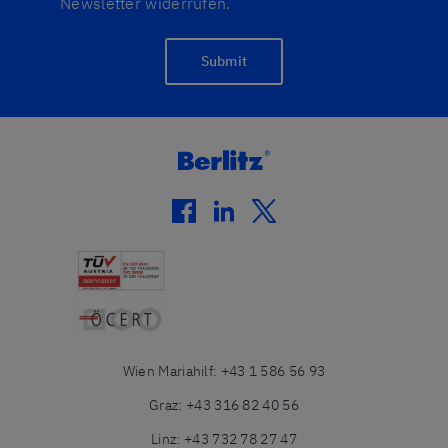
Newsletter widerrufen.
Submit
facebook
linkedin
twitter
Wien Mariahilf
:
+43 1 586 56 93
Graz
:
+43 316 82 40 56
Linz
:
+43 732 78 27 47