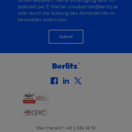
GmbH bestellen. Meine Einwilligung kann ich
jederzeit per E-Mail an unsubscribe@berlitz.at
oder durch die Nutzung des Abmeldelinks im
Newsletter widerrufen.
Submit
facebook
linkedin
twitter
Wien Mariahilf
:
+43 1 586 56 93