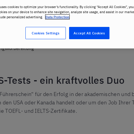
uses cookies to optimize your browser’s functionality. By clicking “Accept All Cookies”, you
okies on your device to enhance site navigation, analyze site usage, and assist in our marke
lude personalized advertising.
Data Protection
Cookies Settings
Accept All Cookies
ngsvorbereitung
-Tests - ein kraftvolles Duo
r Führerschein“ für den Erfolg in der akademischen und 
n den USA oder Kanada handelt oder um den Job Ihrer T
ie TOEFL- und IELTS-Zertifikate.