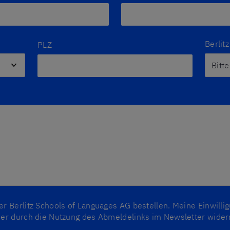
Berlit
PLZ
 Berlitz Schools of Languages AG bestellen. Meine Einwillig
der durch die Nutzung des Abmeldelinks im Newsletter wider