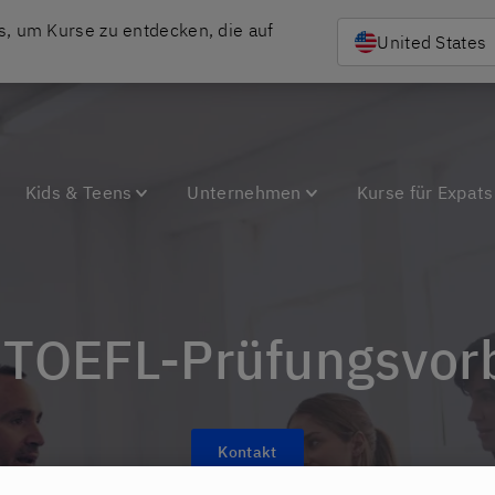
, um Kurse zu entdecken, die auf 
United States
Kids & Teens
Unternehmen
Kurse für Expats
& TOEFL-Prüfungsvor
Kontakt