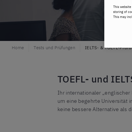
This website 
storing of co
This may inc
Home
Tests und Prüfungen
IELTS- & TOEFL-Prüfu
TOEFL- und IELTS
Ihr internationaler „englische
um eine begehrte Universität i
keine bessere Alternative als d