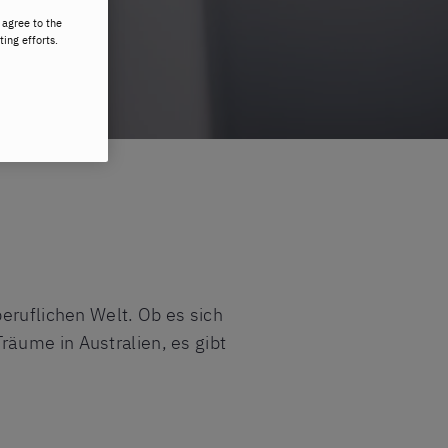
 agree to the
ting efforts.
beruflichen Welt. Ob es sich
räume in Australien, es gibt