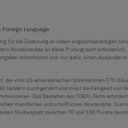
 a Foreign Language
ng für die Zulassung an vielen englischsprachigen Uni
ern Nordamerikas ist diese Prüfung auch erforderlich, 
eitgeber entscheiden sich nur dafür, einen Ausländer e
st, der vom US-amerikanischen Unternehmen ETS (Educa
80 Ländern durchgeführt und misst die Fähigkeit von Ni
kommunizieren. Das Bestehen des TOEFL-Tests erforder
eichen mündliches und schriftliches Verständnis, Gram
r einen Studienplatz zwischen 70 und 100 Punkte benö