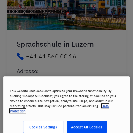
Sprachschule in Luzern
+41 41 560 00 16
Adresse
:
c/o OfficeWerft AG, Werftestrasse 3
6005 Luzern
This website uses cookies to optimize your browser’s functionality. By
clicking “Accept All Cookies”, you agree to the storing of cookies on your
Öffnungszeiten der Schule
:
device to enhance site navigation, analyze site usage, and assist in our
marketing efforts. This may include personalized advertising.
Data
Montag bis Freitag
08:00-20:00
Protection
Bürozeiten
:
Cookies Settings
Accept All Cookies
Montag - Freitag
09:00 - 16:00