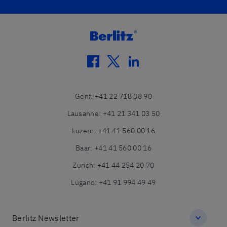
facebook
twitter
linkedin
Genf
:
+41 22 718 38 90
Lausanne
:
+41 21 341 03 50
Luzern
:
+41 41 560 00 16
Baar
:
+41 41 560 00 16
Zurich
:
+41 44 254 20 70
Lugano
:
+41 91 994 49 49
Berlitz Newsletter