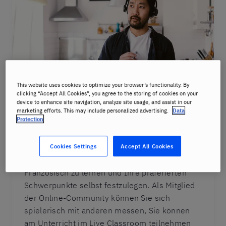
This website uses cookies to optimize your browser’s functionality. By
clicking “Accept All Cookies”, you agree to the storing of cookies on your
device to enhance site navigation, analyze site usage, and assist in our
Im eigenen Tempo lernen
marketing efforts. This may include personalized advertising.
Data
Protection
CyberTeachers ist unsere mehrfach
ausgezeichnete E-Learning-Plattform, welche
Cookies Settings
Accept All Cookies
Ihnen die Möglichkeit bietet, selbstständig
Französisch zu lernen und Ihre präferierten
Schwerpunkte selbst festzulegen. Als Mitglied
der Online-Community können Sie sich
spielerisch mit anderen messen, Sie können
am Unterricht im Live Classroom teilnehmen