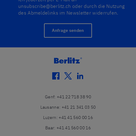
unsubscribe@berlitz.ch oder durch die Nutzung
des Abmeldelinks im Newsletter widerrufen.
Anfrage senden
facebook
twitter
linkedin
Genf
:
+41 22 718 38 90
Lausanne
:
+41 21 341 03 50
Luzern
:
+41 41 560 00 16
Baar
:
+41 41 560 00 16