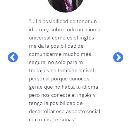
nglés debido
“...La posibilidad de tener un
"Decidí estu
 necesario
idioma y sobre todo un idioma
a que es ba
ad un
universal como es el inglés
que en la ac
fluidamente
me da la posibilidad de
profesional
mpresa
comunicarme mucho más
este idioma
una empresa
segura, no solo para mi
donde traba
to
trabajo sino también a nivel
americana, 
mis jefes
personal porque conoces
comunicarm
tranjero y
gente que no habla tu idioma
que están en
negocios que
pero nos conecta el inglés y
también par
nte y en mi
tengo la posibilidad de
hacemos ac
a ver una
desarrollar ese aspecto social
día a día ha
con otras personas”
película”