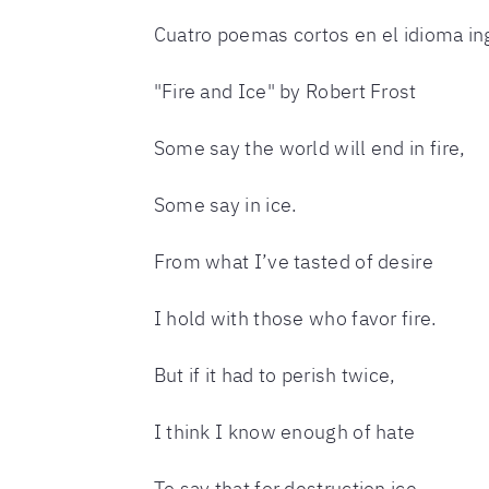
Cuatro poemas cortos en el idioma ing
"Fire and Ice" by Robert Frost
Some say the world will end in fire,
Some say in ice.
From what I’ve tasted of desire
I hold with those who favor fire.
But if it had to perish twice,
I think I know enough of hate
To say that for destruction ice