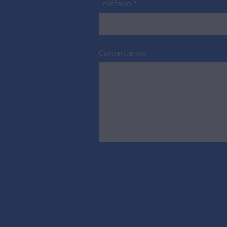
Teléfono
*
Comentarios