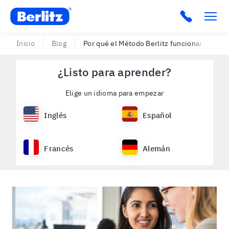
Berlitz Puerto Rico
Click to c
Inicio
Blog
Por qué el Método Berlitz funcionará para ti
¿Listo para aprender?
Elige un idioma para empezar
Inglés
Español
Francés
Alemán