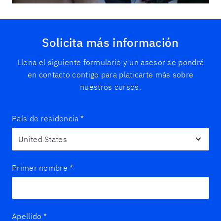
Solicita más información
Llena el siguiente formulario y un asesor se pondrá
en contacto contigo para platicarte más sobre
nuestros cursos.
País de residencia
*
Primer nombre
*
Apellido
*