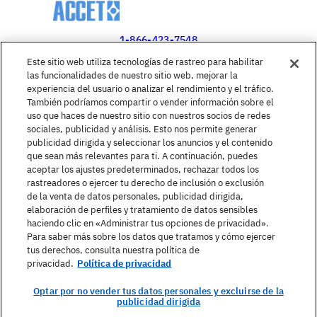
1-866-423-7548
Este sitio web utiliza tecnologías de rastreo para habilitar
Government Inquiries:
las funcionalidades de nuestro sitio web, mejorar la
1-866-517-4366
experiencia del usuario o analizar el rendimiento y el tráfico.
También podríamos compartir o vender información sobre el
United States
uso que haces de nuestro sitio con nuestros socios de redes
sociales, publicidad y análisis. Esto nos permite generar
publicidad dirigida y seleccionar los anuncios y el contenido
que sean más relevantes para ti. A continuación, puedes
aceptar los ajustes predeterminados, rechazar todos los
Buscar un curso
rastreadores o ejercer tu derecho de inclusión o exclusión
de la venta de datos personales, publicidad dirigida,
elaboración de perfiles y tratamiento de datos sensibles
Acerca de Berlitz
haciendo clic en «Administrar tus opciones de privacidad».
Para saber más sobre los datos que tratamos y cómo ejercer
tus derechos, consulta nuestra política de
privacidad.
Política de privacidad
Contacto
Optar por no vender tus datos personales y excluirse de la
publicidad dirigida