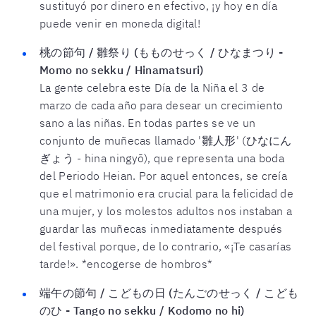
sustituyó por dinero en efectivo, ¡y hoy en día
puede venir en moneda digital!
桃の節句 / 雛祭り (もものせっく / ひなまつり -
Momo no sekku / Hinamatsuri)
La gente celebra este Día de la Niña el 3 de
marzo de cada año para desear un crecimiento
sano a las niñas. En todas partes se ve un
conjunto de muñecas llamado '雛人形' (ひなにん
ぎょう - hina ningyō), que representa una boda
del Periodo Heian. Por aquel entonces, se creía
que el matrimonio era crucial para la felicidad de
una mujer, y los molestos adultos nos instaban a
guardar las muñecas inmediatamente después
del festival porque, de lo contrario, «¡Te casarías
tarde!». *encogerse de hombros*
端午の節句 / こどもの日 (たんごのせっく / こども
のひ - Tango no sekku / Kodomo no hi)