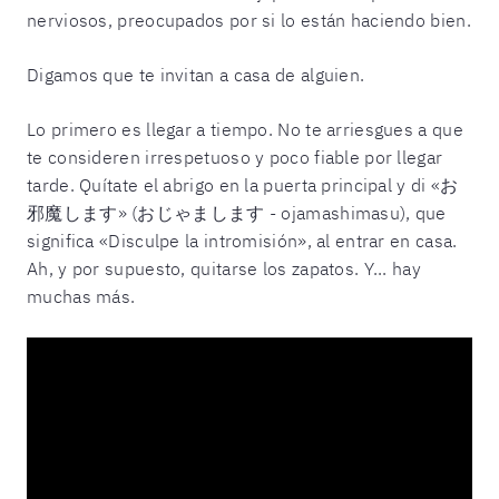
nerviosos, preocupados por si lo están haciendo bien.
Digamos que te invitan a casa de alguien.
Lo primero es llegar a tiempo. No te arriesgues a que
te consideren irrespetuoso y poco fiable por llegar
tarde. Quítate el abrigo en la puerta principal y di «お
邪魔します» (おじゃまします - ojamashimasu), que
significa «Disculpe la intromisión», al entrar en casa.
Ah, y por supuesto, quitarse los zapatos. Y... hay
muchas más.