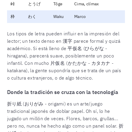
峠
とうげ
Tōge
Cima, clímax
枠
わく
Waku
Marco
Los tipos de letra pueden influir en la impresión del
lector; un texto denso en 漢字 parece formal y quizá
académico. Si está lleno de 平仮名 (ひらがな -
hiragana), parecerá suave, posiblemente un poco
infantil. Con mucho 片仮名 (かたかな - カタカナ -
katakana), la gente supondría que se trata de un país
o cultura extranjeros, o de algo técnico.
Donde la tradición se cruza con la tecnología
折り紙 (おりがみ - origami) es un arte/juego
tradicional japonés de doblar papel. Oh sí, lo he
jugado un millón de veces. Flores, barcos, grullas...
pero no, nunca he hecho algo como un panel solar. 折