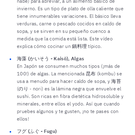
nabe) para abreviar, a un alimento básico de
invierno. Es un tipo de plato de olla caliente que
tiene innumerables variaciones. El básico lleva
verduras, carne o pescado cocidos en caldo de
sopa, y se sirven en su pequeño cuenco a
medida que la comida está lista. Este vídeo
explica cómo cocinar un 鍋料理 típico.
海藻 (かいそう - Kaisō), Algas
En Japón se consumen muchos tipos (¡más de
100!) de algas. La mencionada 昆布 (kombu) se
usa a menudo para hacer caldo de sopa, y 海苔
(のり - nori) es la lámina negra que envuelve el
sushi. Son ricas en fibra dietética hidrosoluble y
minerales, entre ellos el yodo. Así que cuando
pruebes algunos y te gusten, ¡no te pases con
ellos!
フグ (ふぐ - Fugu)