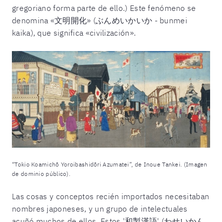
gregoriano forma parte de ello.) Este fenómeno se
denomina «文明開化» (ぶんめいかいか - bunmei
kaika), que significa «civilización».
“Tokio Koamichō Yoroibashidōri Azumatei”, de Inoue Tankei. (Imagen
de dominio público).
Las cosas y conceptos recién importados necesitaban
nombres japoneses, y un grupo de intelectuales
acuñó muchos de ellos. Estos '和製漢語' (わせいかん