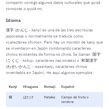
compartir contigo algunos datos culturales que quizá
conozcas o quizá no.
Idioma
漢字 (かんじ - kanji) es una de las tres escrituras
japonesas y normalmente se traduce como
«caracteres chinos». Pero hay un montón de kanji que
se inventaron en Japón combinando caracteres
chinos existentes de forma no china. Se llaman '国字'
(こくじ - kokuji, caracteres nacionales) o '和製漢字'
(わせいかんじ - waseikanji, caracteres chinos
inventados en Japón). He aquí algunos ejemplos:
Kanji
Hiragana
Romaji
Español
畑
はたけ
Hatake
Campo de fruta o
verdura