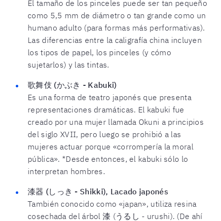
El tamaño de los pinceles puede ser tan pequeño
como 5,5 mm de diámetro o tan grande como un
humano adulto (para formas más performativas).
Las diferencias entre la caligrafía china incluyen
los tipos de papel, los pinceles (y cómo
sujetarlos) y las tintas.
歌舞伎 (かぶき - Kabuki)
Es una forma de teatro japonés que presenta
representaciones dramáticas. El kabuki fue
creado por una mujer llamada Okuni a principios
del siglo XVII, pero luego se prohibió a las
mujeres actuar porque «corrompería la moral
pública». *Desde entonces, el kabuki sólo lo
interpretan hombres.
漆器 (しっき - Shikki), Lacado japonés
También conocido como «japan», utiliza resina
cosechada del árbol 漆 (うるし - urushi). (De ahí