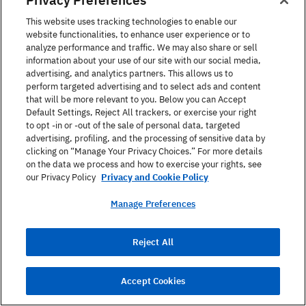
general, sí. Los clientes japoneses no son
especialmente fáciles de complacer. La jornada
This website uses tracking technologies to enable our
website functionalities, to enhance user experience or to
laboral de 9 a 5 sólo existe en sueños.
analyze performance and traffic. We may also share or sell
information about your use of our site with our social media,
Los idiomas utilizados para los compañeros de
advertising, and analytics partners. This allows us to
perform targeted advertising and to select ads and content
trabajo, los superiores y los clientes son
that will be more relevant to you. Below you can Accept
probablemente diferentes.
Default Settings, Reject All trackers, or exercise your right
to opt -in or -out of the sale of personal data, targeted
En Estados Unidos, probablemente llames a tus jefes
advertising, profiling, and the processing of sensitive data by
clicking on “Manage Your Privacy Choices.” For more details
por su nombre de pila, como «¡Hola Aretha!».
on the data we process and how to exercise your rights, see
Digamos que Aretha Murphy es directora de
our Privacy Policy
Privacy and Cookie Policy
marketing. En Japón, es posible que sus compañeros
Manage Preferences
de trabajo subalternos la saluden: «（マーフィー）課
長、おはようございます！» (Gerente (Murphy),
¡buenos días!). Suena un poco a militar, pero también
Reject All
se puede decir de forma amistosa.
Accept Cookies
Significa 肩書社会 (かたがきしゃかい - katagaki