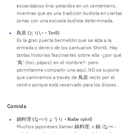
escandaloso tirar petardos en un cementerio,
mientras que es una tradición budista en ciertas
zonas con una escuela budista determinada.
鳥居 (とりい - Torii)
Es la gran puerta bermellón que se alza a la
entrada o dentro de los santuarios Shintō. Hay
tantas historias fascinantes sobre ella -¿por qué
'鳥' (tori, pájaro) en el nombre?- pero
permítanme compartir una aquí; NO se supone
que caminemos a través de 鳥居 recto por el
centro porque está reservado para los dioses.
Comida
鍋料理 (なべりょうり - Nabe ryōri)
Muchos japoneses llaman 鍋料理, o 鍋 (なべ -