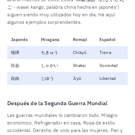
ご - wasei kango, palabra china hecha en japonés')
siguen siendo muy utilizados hoy en día. He aquí
algunos ejemplos sorprendentes.
Japonés
Hiragana
Romaji
Español
地球
ちきゅう
Chikyū
Tierra
社会
しゃかい
Shakai
Sociedad
自由
じゆう
Jiyū
Libertad
Después de la Segunda Guerra Mundial
Las guerras mundiales lo cambiaron todo. Milagro
económico. Refrigerador en casa. Ropa de estilo
occidental. Derecho de voto para las mujeres. Pan y