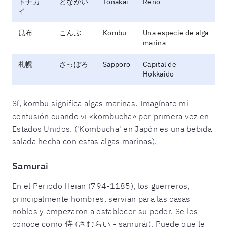
トナカ
となかい
Tonakai
Reno
イ
昆布
こんぶ
Kombu
Una especie de alga
marina
札幌
さっぽろ
Sapporo
Capital de
Hokkaido
Sí, kombu significa algas marinas. Imagínate mi
confusión cuando vi «kombucha» por primera vez en
Estados Unidos. ('Kombucha' en Japón es una bebida
salada hecha con estas algas marinas).
Samurai
En el Periodo Heian (794-1185), los guerreros,
principalmente hombres, servían para las casas
nobles y empezaron a establecer su poder. Se les
conoce como 侍 (さむらい - samurái). Puede que le