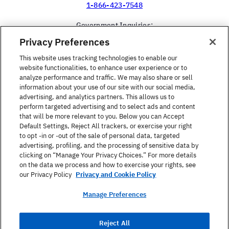
1-866-423-7548
Government Inquiries:
1-866-517-4366
Privacy Preferences
United States
This website uses tracking technologies to enable our
website functionalities, to enhance user experience or to
analyze performance and traffic. We may also share or sell
information about your use of our site with our social media,
advertising, and analytics partners. This allows us to
perform targeted advertising and to select ads and content
Buscar un curso
that will be more relevant to you. Below you can Accept
Default Settings, Reject All trackers, or exercise your right
to opt -in or -out of the sale of personal data, targeted
Acerca de Berlitz
advertising, profiling, and the processing of sensitive data by
clicking on “Manage Your Privacy Choices.” For more details
on the data we process and how to exercise your rights, see
Contacto
our Privacy Policy
Privacy and Cookie Policy
Manage Preferences
Política de privacidad
Reject All
Términos de uso