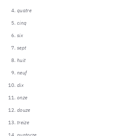
quatre
cinq
six
sept
huit
neuf
dix
onze
douze
treize
quatorze