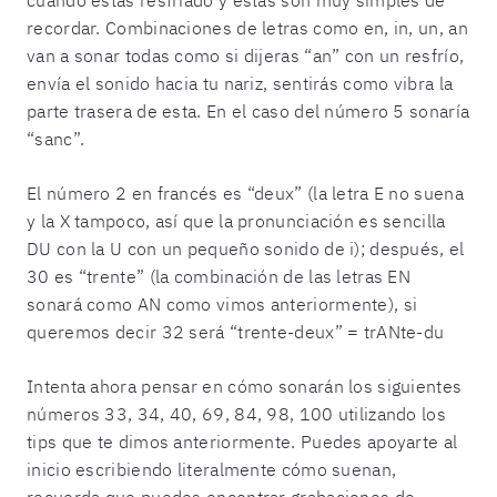
cuando estás resfriado y estas son muy simples de
recordar. Combinaciones de letras como en, in, un, an
van a sonar todas como si dijeras “an” con un resfrío,
envía el sonido hacia tu nariz, sentirás como vibra la
parte trasera de esta. En el caso del número 5 sonaría
“sanc”.
El número 2 en francés es “deux” (la letra E no suena
y la X tampoco, así que la pronunciación es sencilla
DU con la U con un pequeño sonido de i); después, el
30 es “trente” (la combinación de las letras EN
sonará como AN como vimos anteriormente), si
queremos decir 32 será “trente-deux” = trANte-du
Intenta ahora pensar en cómo sonarán los siguientes
números 33, 34, 40, 69, 84, 98, 100 utilizando los
tips que te dimos anteriormente. Puedes apoyarte al
inicio escribiendo literalmente cómo suenan,