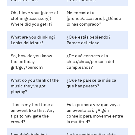
Oh, I love your [piece of
Me encanta tu
clothing/accessory]!
[prenda/accesorio]. ¿Dónde
Where did you get it?
lo has comprado?
What are you drinking?
¿Qué estás bebiendo?
Looks delicious!
Parece delicioso.
So, how do you know
¿De qué conoces a la
the birthday
chica/chico/persona del
girl/guy/person?
cumpleaños?
What do you think of the
¿Qué te parece la música
music they've got
que han puesto?
playing?
This is my first time at
Es la primera vez que voy a
an event like this. Any
un evento así. ¿Algún
tips to navigate the
consejo para moverme entre
crowd?
la multitud?
I couldn't help but
No he podido evitar oírte