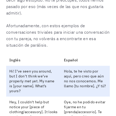
pasado por eso (más veces de las que nos gustaría
admitir).
Afortunadamente, con estos ejemplos de
conversaciones triviales para iniciar una conversación
con tu pareja, no volverás a encontrarte en esa
situación de parálisis.
Inglés
Español
Hi! I’ve seen you around,
Hola, te he visto por
but I don’t think we’ve
aquí, pero creo que aún
properly met yet. My name
no nos conocemos. Me
is [your name]. What’s
llamo [tu nombre]. ¿Y tú?
yours?
Hey, I couldn't help but
Oye, no he podido evitar
notice your [piece of
fijarme en tu
clothing/accessory]. It looks
[prenda/accesorio]. Te