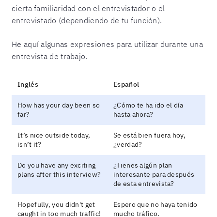
cierta familiaridad con el entrevistador o el
entrevistado (dependiendo de tu función).
He aquí algunas expresiones para utilizar durante una
entrevista de trabajo.
Inglés
Español
How has your day been so
¿Cómo te ha ido el día
far?
hasta ahora?
It’s nice outside today,
Se está bien fuera hoy,
isn’t it?
¿verdad?
Do you have any exciting
¿Tienes algún plan
plans after this interview?
interesante para después
de esta entrevista?
Hopefully, you didn't get
Espero que no haya tenido
caught in too much traffic!
mucho tráfico.