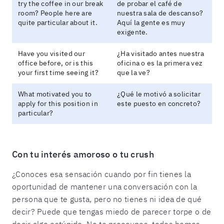
try the coffee in our break
de probar el café de
room? People here are
nuestra sala de descanso?
quite particular about it.
Aquí la gente es muy
exigente.
Have you visited our
¿Ha visitado antes nuestra
office before, or is this
oficina o es la primera vez
your first time seeing it?
que la ve?
What motivated you to
¿Qué le motivó a solicitar
apply for this position in
este puesto en concreto?
particular?
Con tu interés amoroso o tu crush
¿Conoces esa sensación cuando por fin tienes la
oportunidad de mantener una conversación con la
persona que te gusta, pero no tienes ni idea de qué
decir? Puede que tengas miedo de parecer torpe o de
decir algo estúpido. No te preocupes, todos hemos