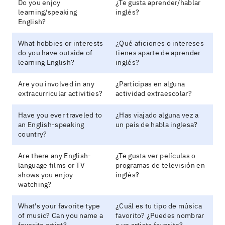
Do you enjoy
¿Te gusta aprender/hablar
learning/speaking
inglés?
English?
What hobbies or interests
¿Qué aficiones o intereses
do you have outside of
tienes aparte de aprender
learning English?
inglés?
Are you involved in any
¿Participas en alguna
extracurricular activities?
actividad extraescolar?
Have you ever traveled to
¿Has viajado alguna vez a
an English-speaking
un país de habla inglesa?
country?
Are there any English-
¿Te gusta ver películas o
language films or TV
programas de televisión en
shows you enjoy
inglés?
watching?
What's your favorite type
¿Cuál es tu tipo de música
of music? Can you name a
favorito? ¿Puedes nombrar
favorite artist?
a un artista favorito?