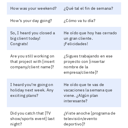
How was your weekend?
¿Qué tal el fin de semana?
How’s your day going?
¿Cómo va tu día?
So, I heard you closed a
He oído que hoy has cerrado
big client today!
un gran cliente.
Congrats!
¡Felicidades!
Are you still working on
¿Sigues trabajando en ese
that project with [insert
proyecto con [insertar
company/client name]?
nombre de la
empresa/cliente]?
I heard you’re going on
He oído que te vas de
holiday next week. Any
vacaciones la semana que
exciting plans?
viene. ¿Algún plan
interesante?
Did you catch that [TV
¿Viste anoche [programa de
show/sports event] last
televisión/evento
night?
deportivo]?