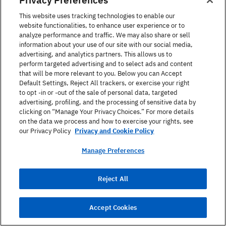
This website uses tracking technologies to enable our
website functionalities, to enhance user experience or to
analyze performance and traffic. We may also share or sell
information about your use of our site with our social media,
advertising, and analytics partners. This allows us to
perform targeted advertising and to select ads and content
that will be more relevant to you. Below you can Accept
Default Settings, Reject All trackers, or exercise your right
to opt -in or -out of the sale of personal data, targeted
advertising, profiling, and the processing of sensitive data by
clicking on “Manage Your Privacy Choices.” For more details
En un evento deportivo
on the data we process and how to exercise your rights, see
our Privacy Policy
Privacy and Cookie Policy
Un evento deportivo es un lugar estupendo para
hablar de... bueno, de deportes. Puedes iniciar
Manage Preferences
fácilmente una conversación preguntando a la
persona que tienes al lado si es seguidora de uno de
Reject All
los equipos que juegan, quién es su jugador favorito o
si practica ese deporte.
Accept Cookies
He aquí algunos ejemplos: