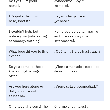
met yet. I'm [your
conocemos. Soy [tu
name].
nombre].
It's quite the crowd
Hay mucha gente aquí,
here, isn't it?
¿verdad?
I couldn't help but
No he podido evitar fijarme
notice your [interesting
en tu [accesorio/ropa
accessory/clothing].
interesante].
What brought you to this
¿Qué le ha traído hasta aquí?
event?
Do you come to these
¿Viene a menudo a este tipo
kinds of gatherings
de reuniones?
often?
Are you here alone or
¿Viene sola o acompañada?
did you come with
someone?
Oh, I love this song! The
Oh, ¡me encanta esta