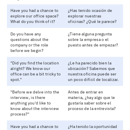
Have you had a chance to
¿Has tenido ocasión de
explore our office space?
explorar nuestras
What do you think of it?
oficinas? ¿Qué le parece?
Do you have any
¿Tiene alguna pregunta
questions about the
sobre la empresa o el
company or the role
puesto antes de empezar?
before we begin?
"Did you find the location
¿Le ha parecido bien la
alright? We know our
ubicación? Sabemos que
office can be a bit tricky to
nuestra oficina puede ser
spot."
un poco difícil de localizar.
"Before we delve into the
Antes de entrar en
interview, is there
materia, ¿hay algo que le
anything you'd like to
gustaría saber sobre el
know about the interview
proceso de la entrevista?
process?"
Have you had a chance to
¿Ha tenido la oportunidad