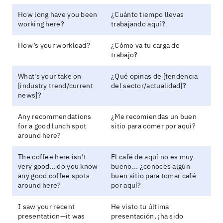
How long have you been
¿Cuánto tiempo llevas
working here?
trabajando aquí?
How’s your workload?
¿Cómo va tu carga de
trabajo?
What's your take on
¿Qué opinas de [tendencia
[industry trend/current
del sector/actualidad]?
news]?
Any recommendations
¿Me recomiendas un buen
for a good lunch spot
sitio para comer por aquí?
around here?
The coffee here isn’t
El café de aquí no es muy
very good… do you know
bueno... ¿conoces algún
any good coffee spots
buen sitio para tomar café
around here?
por aquí?
I saw your recent
He visto tu última
presentation—it was
presentación, ¡ha sido