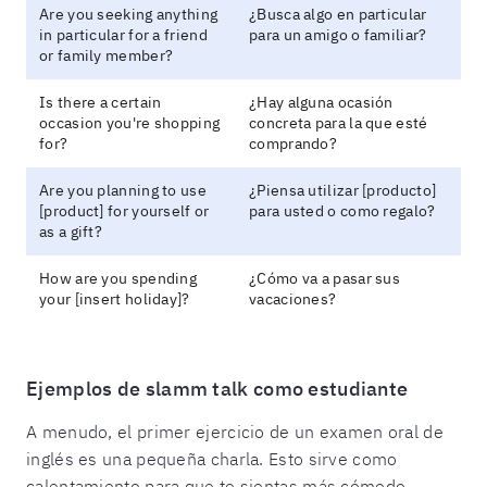
Are you seeking anything
¿Busca algo en particular
in particular for a friend
para un amigo o familiar?
or family member?
Is there a certain
¿Hay alguna ocasión
occasion you're shopping
concreta para la que esté
for?
comprando?
Are you planning to use
¿Piensa utilizar [producto]
[product] for yourself or
para usted o como regalo?
as a gift?
How are you spending
¿Cómo va a pasar sus
your [insert holiday]?
vacaciones?
Ejemplos de slamm talk como estudiante
A menudo, el primer ejercicio de un examen oral de
inglés es una pequeña charla. Esto sirve como
calentamiento para que te sientas más cómodo