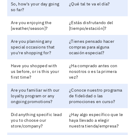
So, how's your day going
¿Qué tal te va el día?
so far?
Are you enjoying the
¿Estás disfrutando del
[weather/season]?
[tiempo/estación]?
Are you planning any
¿Tienes pensado hacer
special occasions that
compras para alguna
you're shopping for?
ocasión especial?
Have you shopped with
¿Ha comprado antes con
us before, or is this your
nosotros o es la primera
first time?
vez?
Are you familiar with our
¿Conoce nuestro programa
loyalty program or any
de fidelidad o las
ongoing promotions?
promociones en curso?
Did anything specific lead
¿Hay algo específico que le
you to choose our
haya llevado a elegir
store/company?
nuestra tienda/empresa?