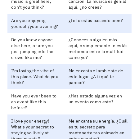
music is great here,
canción! La música es genial
don’t you think?
aquí, ¿no crees?
Are you enjoying
¿Te lo estás pasando bien?
yourself/your evening?
Do you know anyone
¿Conoces a alguien más
else here, or are you
aquí, o simplemente te estás
just jumping into the
metiendo entre la multitud
crowd like me?
como yo?
I'm loving the vibe of
Me encanta el ambiente de
this place. What do you
este lugar. ¿A ti qué te
think?
parece?
Have you ever been to
¿Has estado alguna vez en
an event like this
un evento como este?
before?
I love your energy!
Me encanta su energía. ¿Cuál
What's your secret to
es tu secreto para
staying so lively at
mantenerte tan animado en
these events?
estos eventos?