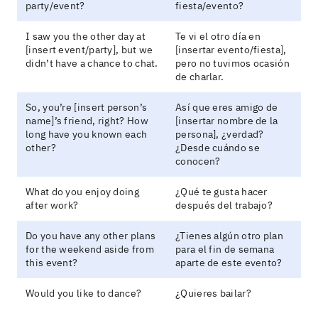
party/event?
fiesta/evento?
I saw you the other day at
Te vi el otro día en
[insert event/party], but we
[insertar evento/fiesta],
didn’t have a chance to chat.
pero no tuvimos ocasión
de charlar.
So, you’re [insert person’s
Así que eres amigo de
name]’s friend, right? How
[insertar nombre de la
long have you known each
persona], ¿verdad?
other?
¿Desde cuándo se
conocen?
What do you enjoy doing
¿Qué te gusta hacer
after work?
después del trabajo?
Do you have any other plans
¿Tienes algún otro plan
for the weekend aside from
para el fin de semana
this event?
aparte de este evento?
Would you like to dance?
¿Quieres bailar?