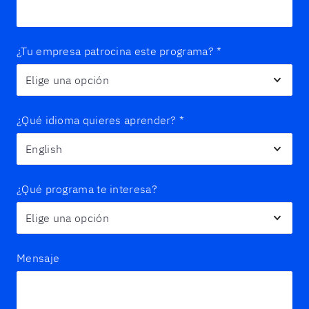
¿Tu empresa patrocina este programa?
*
¿Qué idioma quieres aprender?
*
¿Qué programa te interesa?
Mensaje