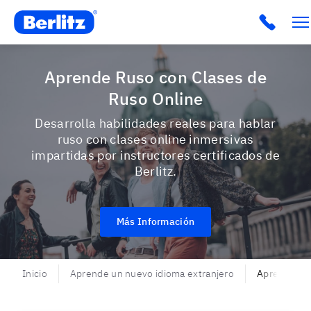
Berlitz USA
Click t
Aprende Ruso con Clases de
Ruso Online
Desarrolla habilidades reales para hablar
ruso con clases online inmersivas
impartidas por instructores certificados de
Berlitz.
Más Información
Inicio
Aprende un nuevo idioma extranjero
Aprende ru