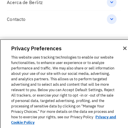
Acerca de Berlitz
Contacto
Política de privacidad
Privacy Preferences
Términos de uso
This website uses tracking technologies to enable our website
Mapa del sitio
functionalities, to enhance user experience or to analyze
performance and traffic. We may also share or sell information
© 2026 Berlitz Corporation
about your use of our site with our social media, advertising,
and analytics partners. This allows us to perform targeted
advertising and to select ads and content that will be more
relevant to you. Below you can Accept Default Settings, Reject
All trackers, or exercise your right to opt -in or -out of the sale
of personal data, targeted advertising, profiling, and the
processing of sensitive data by clicking on “Manage Your
Privacy Choices.” For more details on the data we process and
how to exercise your rights, see our Privacy Policy
Privacy and
Cookie Policy