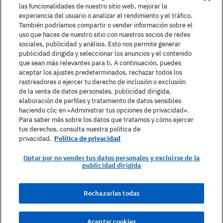
Government Inquiries:
las funcionalidades de nuestro sitio web, mejorar la
1-866-517-4366
experiencia del usuario o analizar el rendimiento y el tráfico.
También podríamos compartir o vender información sobre el
United States
uso que haces de nuestro sitio con nuestros socios de redes
sociales, publicidad y análisis. Esto nos permite generar
publicidad dirigida y seleccionar los anuncios y el contenido
que sean más relevantes para ti. A continuación, puedes
aceptar los ajustes predeterminados, rechazar todos los
Buscar un curso
rastreadores o ejercer tu derecho de inclusión o exclusión
de la venta de datos personales, publicidad dirigida,
elaboración de perfiles y tratamiento de datos sensibles
Acerca de Berlitz
haciendo clic en «Administrar tus opciones de privacidad».
Para saber más sobre los datos que tratamos y cómo ejercer
tus derechos, consulta nuestra política de
privacidad.
Política de privacidad
Contacto
Optar por no vender tus datos personales y excluirse de la
publicidad dirigida
Política de privacidad
Rechazarlas todas
Términos de uso
Mapa del sitio
Aceptar cookies