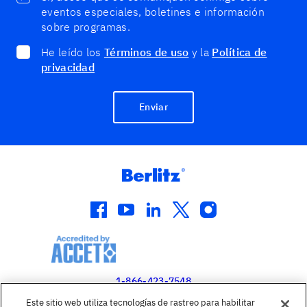
eventos especiales, boletines e información
sobre programas.
He leído los
Términos de uso
y la
Política de
privacidad
Enviar
facebook
youtube
linkedin
twitter
instagram
1-866-423-7548
Este sitio web utiliza tecnologías de rastreo para habilitar