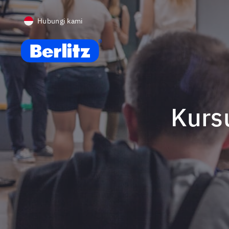
Hubungi kami
Berlitz Id
Kur