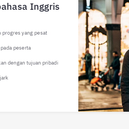
bahasa Inggris
n progres yang pesat
 pada peserta
an dengan tujuan pribadi
jark