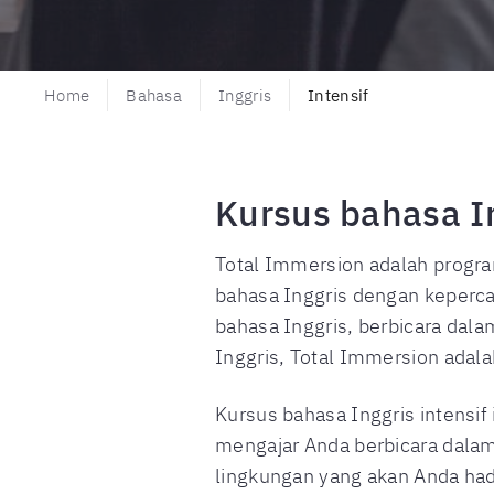
Home
Bahasa
Inggris
Intensif
Kursus bahasa In
Total Immersion adalah progr
bahasa Inggris dengan keperca
bahasa Inggris, berbicara dala
Inggris, Total Immersion adalah
Kursus bahasa Inggris intensif
mengajar Anda berbicara dalam
lingkungan yang akan Anda had