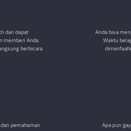
ti dan dapat
Anda bisa meng
an memberi Anda
Waktu belaj
angsung berbicara
dimanfaatk
a dan pemahaman
Apa pun gaya