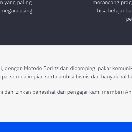
 yang paling
merancang prog
i negara asing.
bisa belajar 
pe
ni, dengan Metode Berlitz dan didampingi pakar komun
pai semua impian serta ambisi bisnis dan banyak hal la
 ini dan izinkan penasihat dan pengajar kami memberi An