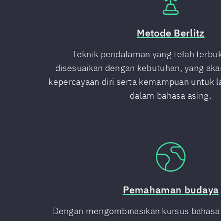
Metode Berlitz
Teknik pendalaman yang telah terbuk
disesuaikan dengan kebutuhan, yang ak
kepercayaan diri serta kemampuan untuk l
dalam bahasa asing.
Pemahaman budaya
Dengan mengombinasikan kursus bahas