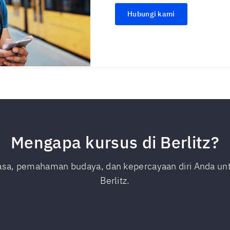
Hubungi kami
Mengapa kursus di Berlitz?
asa, pemahaman budaya, dan kepercayaan diri Anda u
Berlitz.