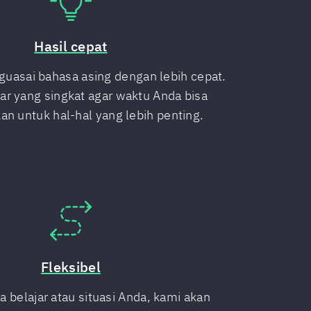
Hasil cepat
uasai bahasa asing dengan lebih cepat.
ar yang singkat agar waktu Anda bisa
an untuk hal-hal yang lebih penting.
Fleksibel
 belajar atau situasi Anda, kami akan