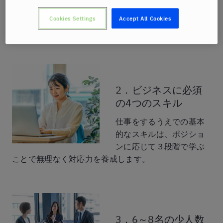
実際を想定した演習を行
うことで、知っている英語から使える英語に変わりま
Cookies Settings
Accept All Cookies
す。
2．ビジネスに必須
の4つのスキル
仕事をするうえでの基本
的なスキルは、ポジショ
ンに応じて３段階で学ぶ
ことで無理なく対応力を養成します。
3．6～8名の少人数