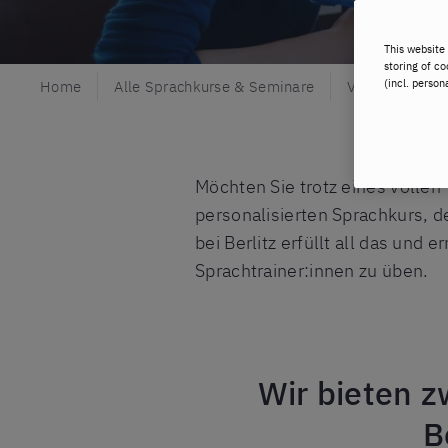
This website 
storing of co
(incl. person
Home
Alle Sprachkurse & Seminare
Vor Ort lernen
Möchten Sie trotz eines volle
personalisierten Sprachkurs, d
bei Berlitz erfüllt all das un
Sprachtrainer:innen zu üben.
Wir bieten z
B