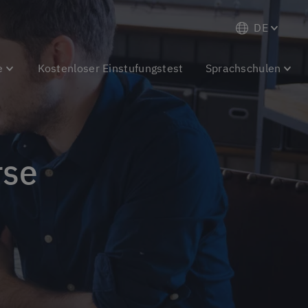
DE
e
Kostenloser Einstufungstest
Sprachschulen
rse