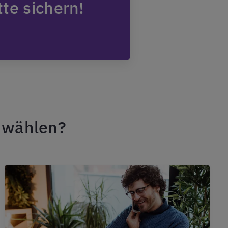
tte sichern!
s wählen?