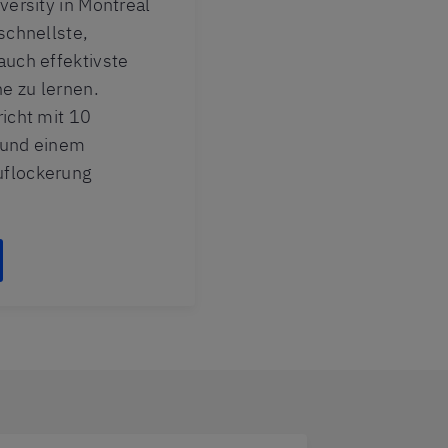
versity in Montreal
 schnellste,
auch effektivste
e zu lernen.
richt mit 10
 und einem
uflockerung