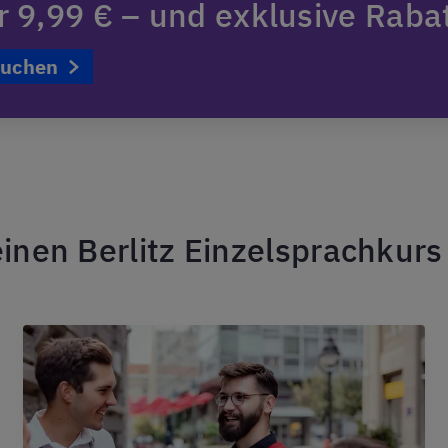
ür 9,99 € – und exklusive Raba
buchen
nen Berlitz Einzelsprachkur