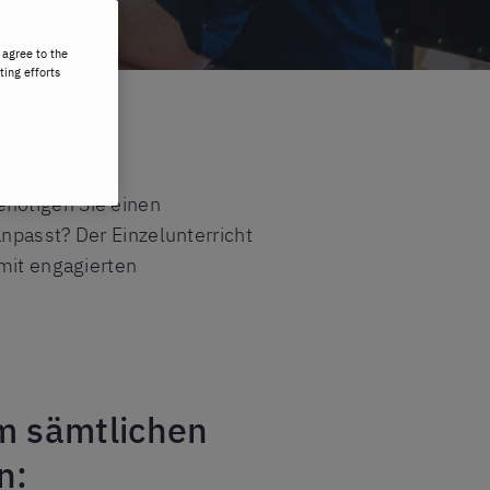
 agree to the
ting efforts
enötigen Sie einen
npasst? Der Einzelunterricht
 mit engagierten
um sämtlichen
n: