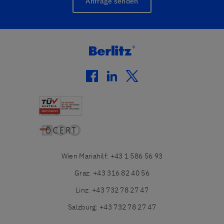
Anfrage senden
facebook
linkedin
twitter
Wien Mariahilf
:
+43 1 586 56 93
Graz
:
+43 316 82 40 56
Linz
:
+43 732 78 27 47
Salzburg
:
+43 732 78 27 47