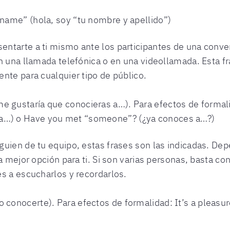
t name” (hola, soy “tu nombre y apellido”)
ntarte a ti mismo ante los participantes de una conver
n una llamada telefónica o en una videollamada. Esta f
nte para cualquier tipo de público.
e gustaría que conocieras a…). Para efectos de formali
 a…) o Have you met “someone”? (¿ya conoces a…?)
guien de tu equipo, estas frases son las indicadas. De
la mejor opción para ti. Si son varias personas, basta 
s a escucharlos y recordarlos.
o conocerte). Para efectos de formalidad: It’s a pleas