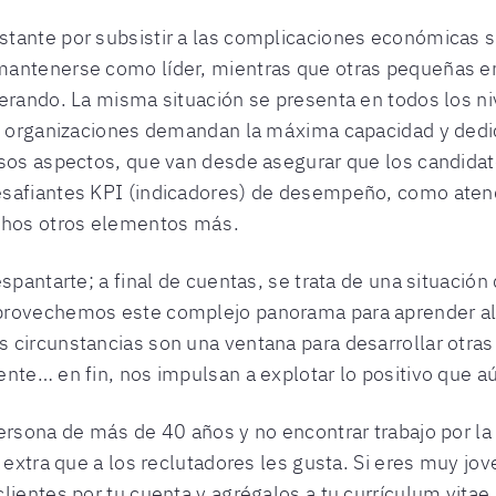
tante por subsistir a las complicaciones económicas s
mantenerse como líder, mientras que otras pequeñas e
erando. La misma situación se presenta en todos los ni
as organizaciones demandan la máxima capacidad y dedi
sos aspectos, que van desde asegurar que los candidato
safiantes KPI (indicadores) de desempeño, como atend
uchos otros elementos más.
espantarte; a final de cuentas, se trata de una situac
rovechemos este complejo panorama para aprender algo
 circunstancias son una ventana para desarrollar otras
nte… en fin, nos impulsan a explotar lo positivo que aú
ersona de más de 40 años y no encontrar trabajo por la
 extra que a los reclutadores les gusta. Si eres muy jov
lientes por tu cuenta y agrégalos a tu currículum vitae