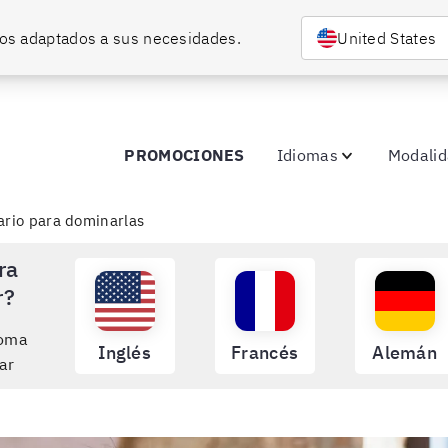
rsos adaptados a sus necesidades.
United States
PROMOCIONES
Idiomas
Modali
ario para dominarlas
ra
r?
ioma
Inglés
Francés
Alemán
ar