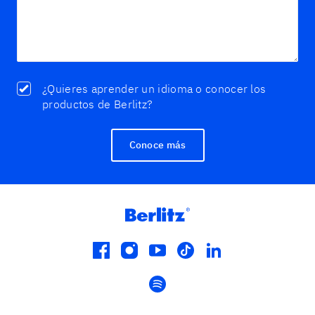
¿Quieres aprender un idioma o conocer los
productos de Berlitz?
Conoce más
facebook
instagram
youtube
tiktok
linkedin
spotify