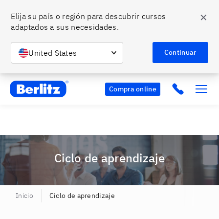
✕
Elija su país o región para descubrir cursos 
adaptados a sus necesidades.
¿Listo para hablar bien inglés?
🤩 Hazlo con Berlitz y
Conoce más
aprovecha nuestros descuentos.
United States
Continuar
Berlitz Chile
Click to c
Compra online
Ciclo de aprendizaje
Inicio
Ciclo de aprendizaje