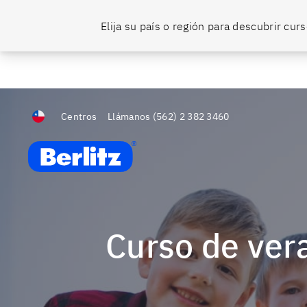
¿Listo para hablar bien inglés?
🤩 Hazlo con Berlitz y aprovecha nuestr
Elija su país o región para descubrir cu
Centros
Llámanos
(562) 2 382 3460
Berlitz Chile
Curso de ver