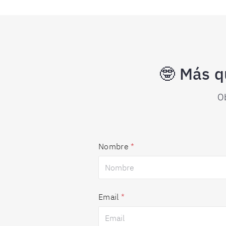
🤓 Más q
O
Nombre
*
Email
*