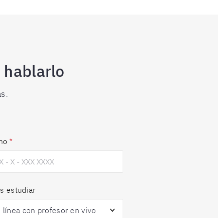
 hablarlo
s.
no
*
s estudiar