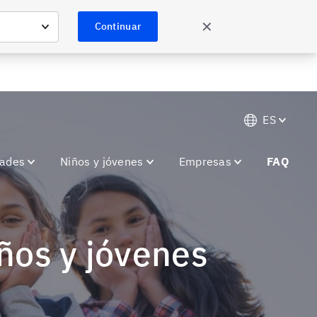
Conoce más
✕
Continuar
ES
dades
Niños y jóvenes
Empresas
FAQ
iños y jóvenes