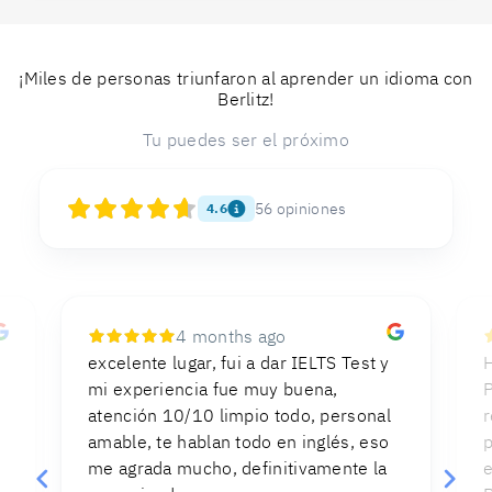
¡Miles de personas triunfaron al aprender un idioma con
Berlitz!
Tu puedes ser el próximo
56
opiniones
4.6
4 months ago
excelente lugar, fui a dar IELTS Test y
H
mi experiencia fue muy buena,
P
atención 10/10 limpio todo, personal
r
amable, te hablan todo en inglés, eso
p
me agrada mucho, definitivamente la
e