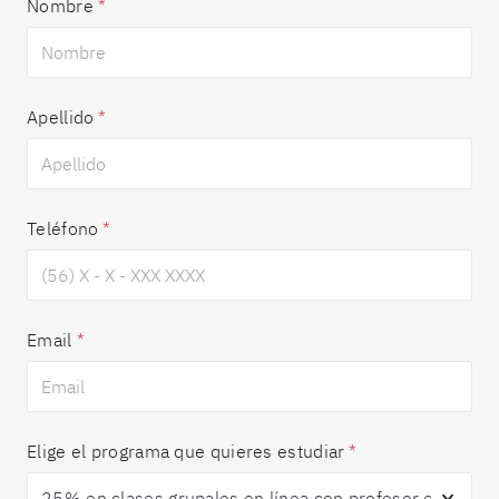
Nombre
*
Apellido
*
Teléfono
*
Email
*
Elige el programa que quieres estudiar
*