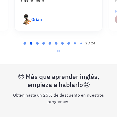
recomiendo
P
Orian
Page
2
2 / 24
of
24
🤓 Más que aprender inglés,
empieza a hablarlo🤩
Obtén hasta un 25% de descuento en nuestros
programas.