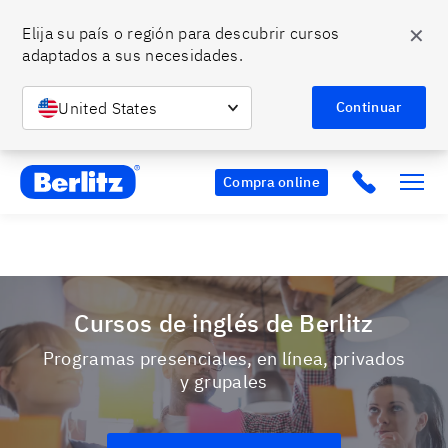
✕
Elija su país o región para descubrir cursos 
adaptados a sus necesidades.
¿Listo para hablar bien inglés?
🤩 Hazlo con Berlitz y
Conoce más
aprovecha nuestros descuentos.
United States
Continuar
Berlitz Chile
Click to c
Compra online
Cursos de inglés de Berlitz
Programas presenciales, en línea, privados
y grupales