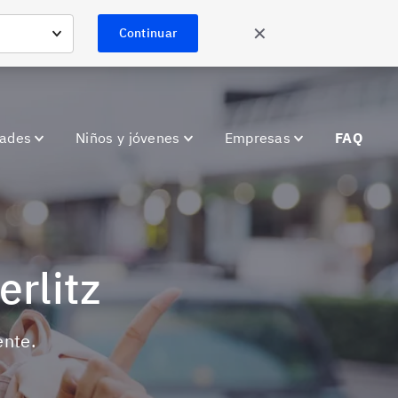
✕
Continuar
dades
Niños y jóvenes
Empresas
FAQ
erlitz
ente.