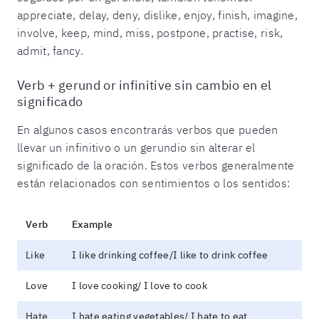
appreciate, delay, deny, dislike, enjoy, finish, imagine,
involve, keep, mind, miss, postpone, practise, risk,
admit, fancy.
Verb + gerund or infinitive sin cambio en el
significado
En algunos casos encontrarás verbos que pueden
llevar un infinitivo o un gerundio sin alterar el
significado de la oración. Estos verbos generalmente
están relacionados con sentimientos o los sentidos:
Verb
Example
Like
I like drinking coffee/I like to drink coffee
Love
I love cooking/ I love to cook
Hate
I hate eating vegetables/ I hate to eat