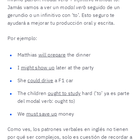
Jamás vamos a ver un
modal verb
seguido de un
gerundio o un infinitivo con ‘to’. Esto seguro te
ayudará a mejorar tu producción oral y escrita.
Por ejemplo:
Matthias
will prepare
the dinner
I
might show up
later at the party
She
could drive
a F1 car
The children
ought to study
hard (‘to’ ya es parte
del modal verb: ought to)
We
must save up
money
Como ves, los patrones verbales en inglés no tienen
por qué ser complejos, solo es cuestión de recordar a