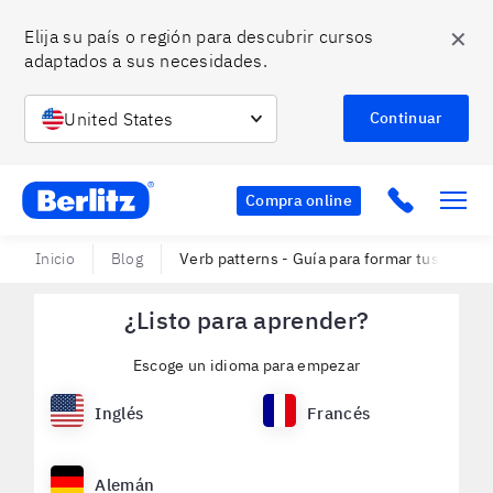
✕
Elija su país o región para descubrir cursos 
adaptados a sus necesidades.
United States
Continuar
Berlitz Chile
Click to c
Compra online
Inicio
Blog
Verb patterns - Guía para formar tus oraci
¿Listo para aprender?
Escoge un idioma para empezar
Inglés
Francés
Alemán