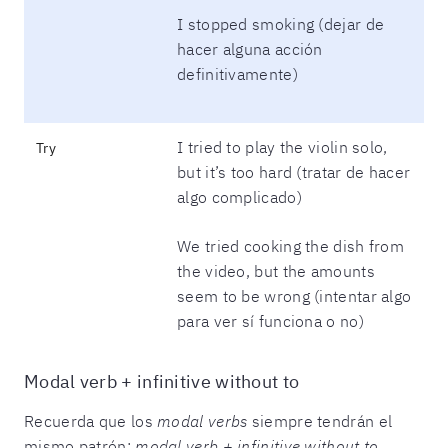
I stopped smoking (dejar de
hacer alguna acción
definitivamente)
I tried to play the violin solo,
Try
but it’s too hard (tratar de hacer
algo complicado)
We tried cooking the dish from
the video, but the amounts
seem to be wrong (intentar algo
para ver sí funciona o no)
Modal verb + infinitive without to
Recuerda que los
modal verbs
siempre tendrán el
mismo patrón:
modal verb + infinitive without to
.