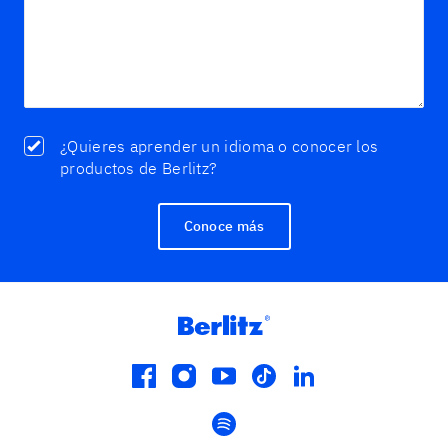
¿Quieres aprender un idioma o conocer los
productos de Berlitz?
Conoce más
facebook
instagram
youtube
tiktok
linkedin
spotify