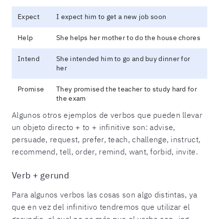
Expect
I expect him to get a new job soon
Help
She helps her mother to do the house chores
Intend
She intended him to go and buy dinner for
her
Promise
They promised the teacher to study hard for
the exam
Algunos otros ejemplos de verbos que pueden llevar
un objeto directo + to + infinitive son: advise,
persuade, request, prefer, teach, challenge, instruct,
recommend, tell, order, remind, want, forbid, invite.
Verb + gerund
Para algunos verbos las cosas son algo distintas, ya
que en vez del infinitivo tendremos que utilizar el
gerundio, el cual no es más que el verbo con -ing.