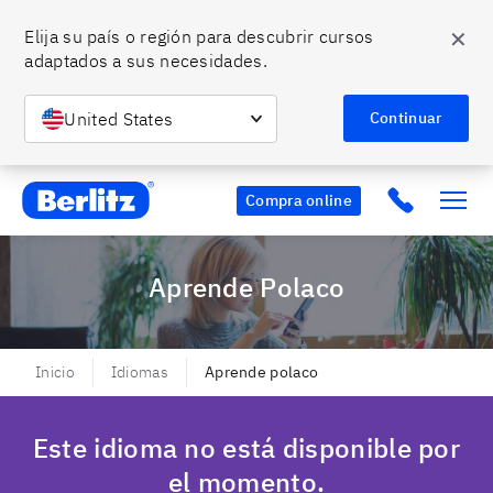
✕
Elija su país o región para descubrir cursos 
adaptados a sus necesidades.
United States
Continuar
Berlitz Chile
Click to c
Compra online
Aprende Polaco
Inicio
Idiomas
Aprende polaco
Este idioma no está disponible por
el momento.