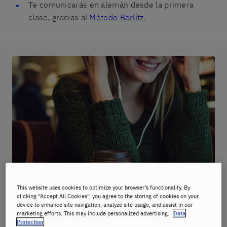
Te comunicarás en alemán desde la primera
clase, gracias al
Método Berlitz.
This website uses cookies to optimize your browser’s functionality. By
clicking “Accept All Cookies”, you agree to the storing of cookies on your
device to enhance site navigation, analyze site usage, and assist in our
Cursos de alemán online
marketing efforts. This may include personalized advertising.
Data
Protection