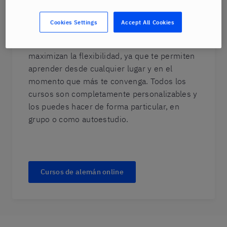
Si no tienes tiempo para trasladarte a un
centro de idiomas para hacer tu clase,
Cookies Settings
Accept All Cookies
nuestras clases de alemán online pueden ser
una buena opción para ti. Los cursos online
maximizan la flexibilidad, ya que te permiten
aprender desde cualquier lugar y en el
momento que más te convenga. Todos los
cursos son completamente personalizables y
los puedes hacer de forma particular, en
grupo o como autoestudio.
Cursos de alemán online