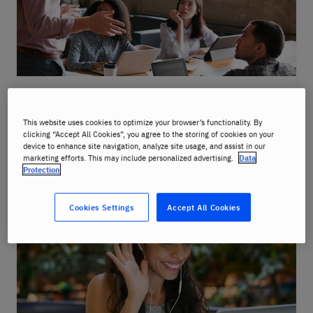
Formación presencial
This website uses cookies to optimize your browser’s functionality. By
clicking “Accept All Cookies”, you agree to the storing of cookies on your
device to enhance site navigation, analyze site usage, and assist in our
marketing efforts. This may include personalized advertising.
Data
Más información
Protection
Cookies Settings
Accept All Cookies