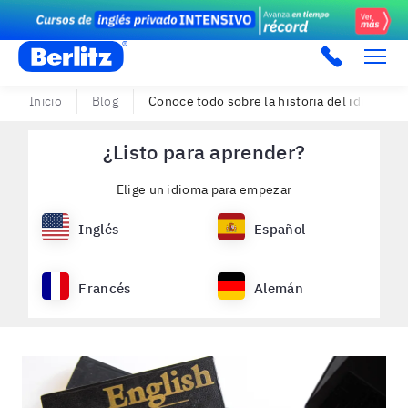
Berlitz PE
Inicio
Blog
Conoce todo sobre la historia del idioma in
¿Listo para aprender?
Elige un idioma para empezar
Inglés
Español
Francés
Alemán