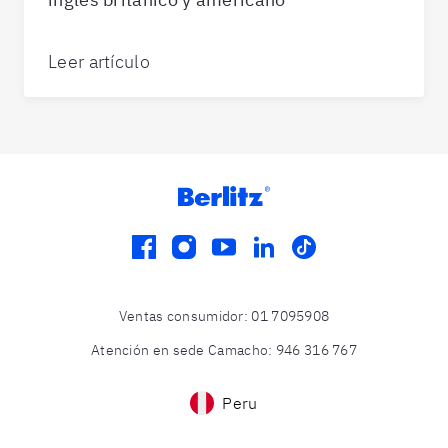
Leer artículo
facebook
instagram
youtube
linkedin
tiktok
Ventas consumidor
:
01 7095908
Atención en sede Camacho
:
946 316 767
Peru