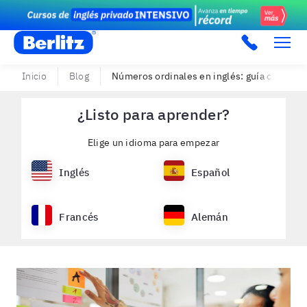
Berlitz PE
Inicio
Blog
Números ordinales en inglés: guía con todo
¿Listo para aprender?
Elige un idioma para empezar
Inglés
Español
Francés
Alemán