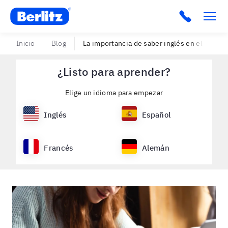
Berlitz Puerto Rico
Click to c
Inicio
Blog
La importancia de saber inglés en el mundo
¿Listo para aprender?
Elige un idioma para empezar
Inglés
Español
Francés
Alemán