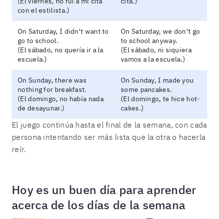
(El viernes, no fui a mi cita
cita.)
con el estilista.)
On Saturday, I didn’t want to
On Saturday, we don’t go
go to school.
to school anyway.
(El sábado, no quería ir a la
(El sábado, ni siquiera
escuela.)
vamos a la escuela.)
On Sunday, there was
On Sunday, I made you
nothing for breakfast.
some pancakes.
(El domingo, no había nada
(El domingo, te hice hot-
de desayunar.)
cakes.)
El juego continúa hasta el final de la semana, con cada
persona intentando ser más lista que la otra o hacerla
reír.
Hoy es un buen día para aprender
acerca de los días de la semana