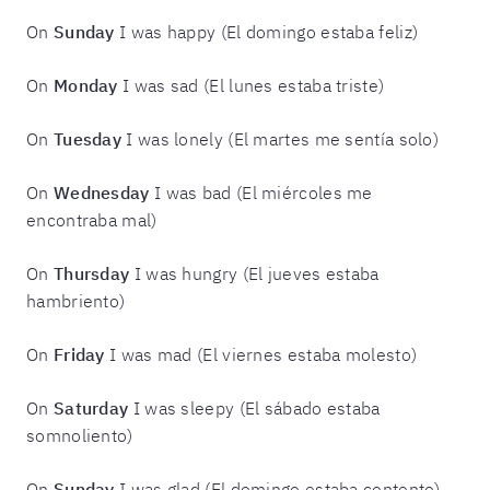
On
Sunday
I was happy (El domingo estaba feliz)
On
Monday
I was sad (El lunes estaba triste)
On
Tuesday
I was lonely (El martes me sentía solo)
On
Wednesday
I was bad (El miércoles me
encontraba mal)
On
Thursday
I was hungry (El jueves estaba
hambriento)
On
Friday
I was mad (El viernes estaba molesto)
On
Saturday
I was sleepy (El sábado estaba
somnoliento)
On
Sunday
I was glad (El domingo estaba contento)