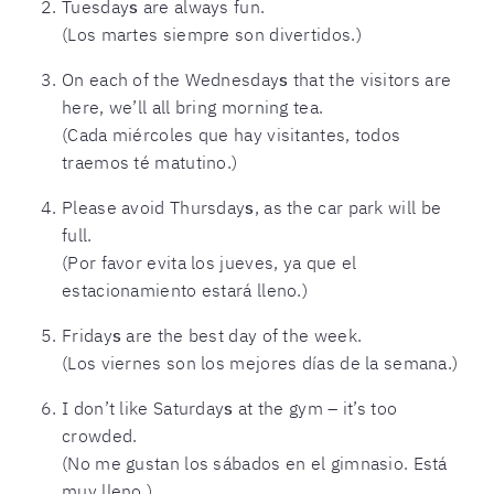
Tuesday
s
are always fun.
(Los martes siempre son divertidos.)
On each of the Wednesday
s
that the visitors are
here, we’ll all bring morning tea.
(Cada miércoles que hay visitantes, todos
traemos té matutino.)
Please avoid Thursday
s
, as the car park will be
full.
(Por favor evita los jueves, ya que el
estacionamiento estará lleno.)
Friday
s
are the best day of the week.
(Los viernes son los mejores días de la semana.)
I don’t like Saturday
s
at the gym – it’s too
crowded.
(No me gustan los sábados en el gimnasio. Está
muy lleno.)