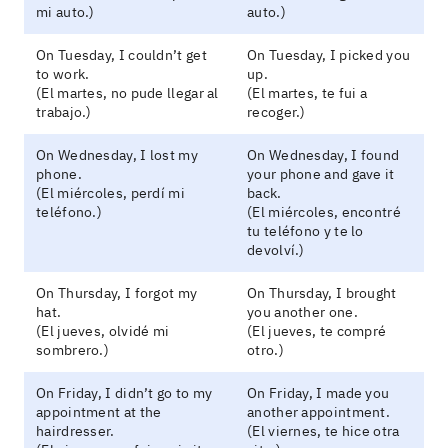
mi auto.)
auto.)
On Tuesday, I couldn’t get
On Tuesday, I picked you
to work.
up.
(El martes, no pude llegar al
(El martes, te fui a
trabajo.)
recoger.)
On Wednesday, I lost my
On Wednesday, I found
phone.
your phone and gave it
(El miércoles, perdí mi
back.
teléfono.)
(El miércoles, encontré
tu teléfono y te lo
devolví.)
On Thursday, I forgot my
On Thursday, I brought
hat.
you another one.
(El jueves, olvidé mi
(El jueves, te compré
sombrero.)
otro.)
On Friday, I didn’t go to my
On Friday, I made you
appointment at the
another appointment.
hairdresser.
(El viernes, te hice otra