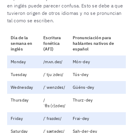
en inglés puede parecer confusa. Esto se debe a que
tuvieron origen de otros idiomas y no se pronuncian
tal como se escriben.
Día de la
Escritura
Pronunciación para
semana en
fonética
hablantes nativos de
inglés
(AFI)
español
Monday
/mʌn.deɪ/
Món-dey
Tuesday
/ˈtjuːzdeɪ/
Tús-dey
Wednesday
/ˈwenzdeɪ/
Güéns-dey
Thursday
/
Thurz-dey
ˈθɜː(r)zdeɪ/
Friday
/ˈfraɪdeɪ/
Frai-dey
Saturday
/ˈsætədeɪ/
Sah-der-dey