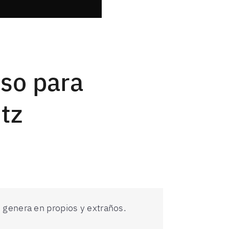
lso para
itz
e genera en propios y extraños.