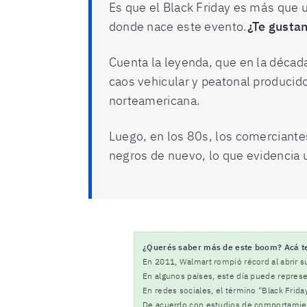
Es que el Black Friday es más que u
donde nace este evento.
¿Te gustan
Cuenta la leyenda, que en la década 
caos vehicular y peatonal producido
norteamericana.
Luego, en los 80s, los comerciant
negros de nuevo, lo que evidencia
¿Querés saber más de este boom? Acá te 
En 2011, Walmart rompió récord al abrir su
En algunos países, este día puede repres
En redes sociales, el término “Black Frid
De acuerdo con estudios de comportamien