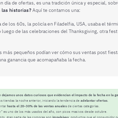
n día de ofertas, es una tradición única y especial, so
 las historias?
Aquí te contamos una:
de los 60s, la policía en Filadelfia, USA, usaba el térmi
 luego de las celebraciones del Thanksgiving, otra fest
es más pequeños podían ver cómo sus ventas post fiest
 una ganancia que acomapañaba la fecha.
dejamos unos datos curiosos que evidencian el impacto de la fecha en la ge
s tiendas la noche anterior, iniciando la tendencia de
adelantar ofertas
.
entar
hasta el 20–30% de las ventas anuales
de ciertas categorías.
ay” es uno de los más usados del año, con picos masivos desde octubre.
to, gran parte de las compras son
impulsivas
: productos que el consumidor no