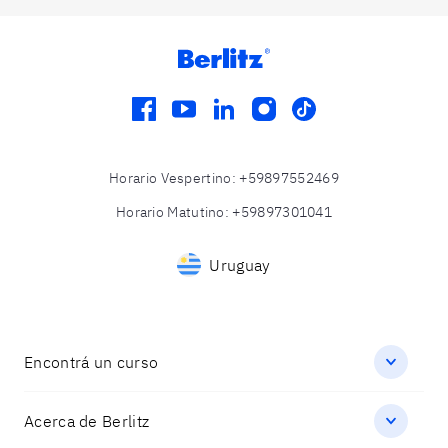
facebook
youtube
linkedin
instagram
tiktok
Horario Vespertino
:
+59897552469
Horario Matutino
:
+59897301041
Uruguay
Encontrá un curso
Acerca de Berlitz