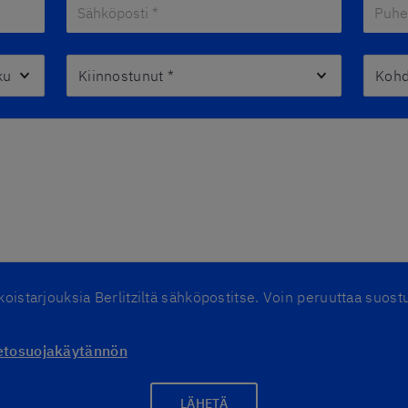
Sähköposti *
*
Puheli
umäärä
Kiinnostunut
*
Kohdek
rikoistarjouksia Berlitziltä sähköpostitse. Voin peruuttaa suo
ietosuojakäytännön
LÄHETÄ