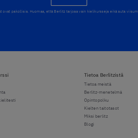
ät ovat pakollisia. Huomaa, että Berlitz tarjoaa vain kielikursseja eikä auta viis
rssi
Tietoa Berlitzistä
Tietoa meistä
nta
Berlitz-menetelmä
ielitesti
Opintopolku
Kielten taitotasot
Miksi berlitz
Blogi