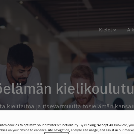
Kielet
Aik
yöelämän kielikoulutu
ista kielitaitoa ja itsevarmuutta tosielämän kansain
uses cookies to optimize your browser’s functionality. By clicking “Accept All Cookies”, you
okies on your device to enhance site navigation, analyze site usage, and assist in our marke