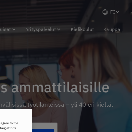
FI
uiset
Yrityspalvelut
Kielikoulut
Kauppa
s ammattilaisille
välisissä työtilanteissa – yli 40 eri kieltä.
 agree to the
ting efforts.