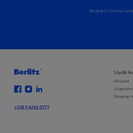
Tähdellä (*) merkityt kent
Löydä ku
Aikuiset
facebook
instagram
linkedin
Liiketoimi
Ilmainen k
+358 9 4241 0777