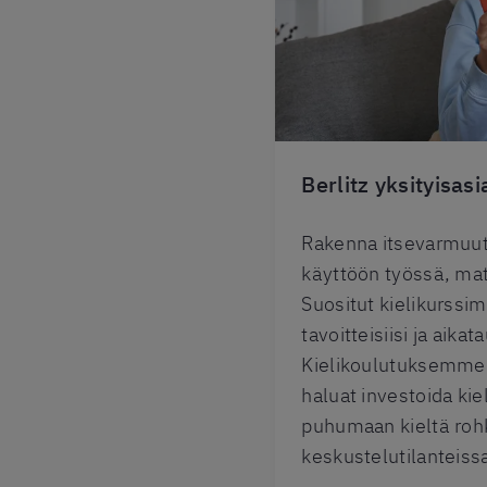
Berlitz yksityisasi
Rakenna itsevarmuutt
käyttöön työssä, matk
Suositut kielikurss
tavoitteisiisi ja aikat
Kielikoulutuksemme s
haluat investoida kiel
puhumaan kieltä roh
keskustelutilanteiss