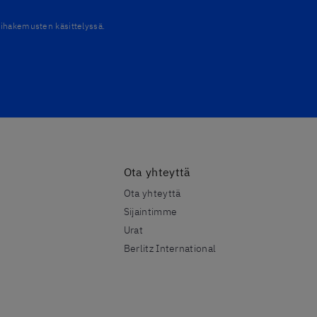
umihakemusten käsittelyssä.
Ota yhteyttä
Ota yhteyttä
Sijaintimme
Urat
Berlitz International