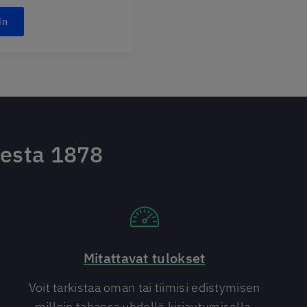
in
desta 1878
Mitattavat tulokset
Voit tarkistaa oman tai tiimisi edistymisen
milloin tahansa yhdellä kirjautumisella.