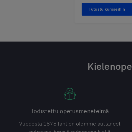
Tutustu kursseihin
Kielenope
Todistettu opetusmenetelmä
Vuodesta 1878 lähtien olemme auttaneet
miljoonia ihmisiä puhumaan kieliä