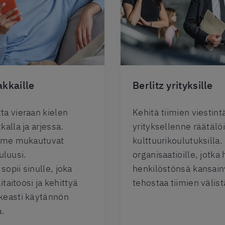
akkaille
Berlitz yrityksille
a vieraan kielen
Kehitä tiimien viestint
alla ja arjessa.
yrityksellenne räätälöid
imme mukautuvat
kulttuurikoulutuksilla.
auluusi.
organisaatioille, jotka
opii sinulle, joka
henkilöstönsä kansain
itaitoosi ja kehittyä
tehostaa tiimien välist
keasti käytännön
a.