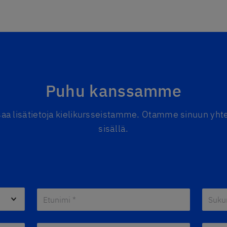
Puhu kanssamme
saa lisätietoja kielikursseistamme. Otamme sinuun yhte
sisällä.
Etunimi *
*
Sukuni