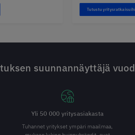
Tutustu yritysratkaisuih
tuksen suunnannäyttäjä vuo
Yli 50 000 yritysasiakasta
Tuhannet yritykset ympäri maailmaa,
mukaan lukien huippubrändit, ovat