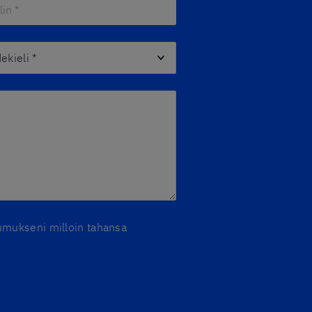
n *
*
ieli
*
stumukseni milloin tahansa