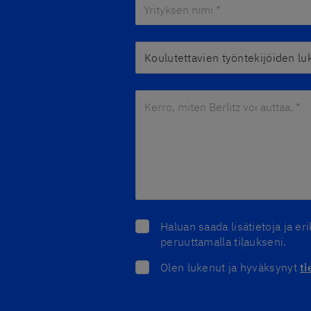
Yrityksen nimi *
*
Koulutettavien työntekijöiden luk
Kerro, miten Berlitz voi auttaa. *
*
Haluan saada lisätietoja ja e
peruuttamalla tilaukseni.
Olen lukenut ja hyväksynyt
t