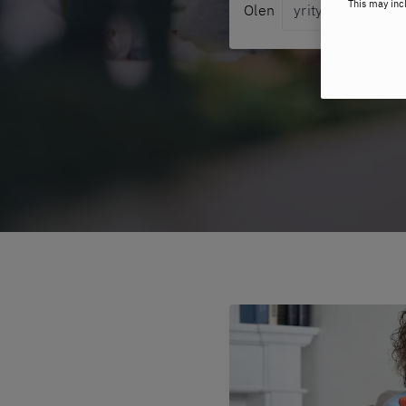
This may inc
Olen
Audience