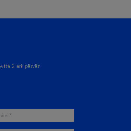
yttä 2 arkipäivän
mi *
*