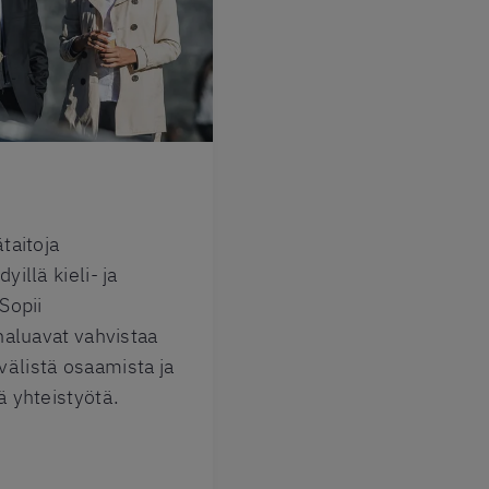
ätaitoja
yillä kieli- ja
 Sopii
 haluavat vahvistaa
välistä osaamista ja
ä yhteistyötä.