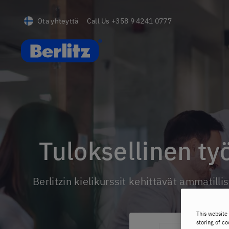
Ota yhteyttä
Call Us
+358 9 4241 0777
Berlitz FI
Tuloksellinen t
Berlitzin kielikurssit kehittävät ammatill
This website 
storing of co