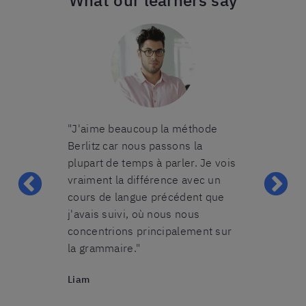
What our learners say
on cours en
"J'aime beaucoup la méthode
"Le groupe d
lle était très
Berlitz car nous passons la
trouvais était
t prenait le
plupart de temps à parler. Je vois
nous étions 5
os erreurs
vraiment la différence avec un
avons pu pra
ai toujours eu
cours de langue précédent que
nombreuses 
 et pendant
j'avais suivi, où nous nous
cours tandis 
n appris à
concentrions principalement sur
nous accordai
t. Il faut de
la grammaire."
dont nous av
rs pour
recommandera
Liam
ir appris les
cours collecti