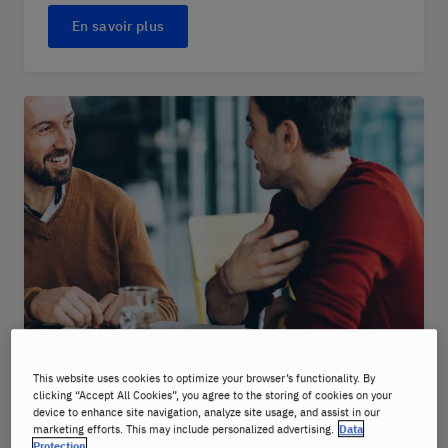
En savoir plus
Créez votre propre emploi du temps
This website uses cookies to optimize your browser’s functionality. By
clicking “Accept All Cookies”, you agree to the storing of cookies on your
device to enhance site navigation, analyze site usage, and assist in our
Nous comprenons que la vie peut être bien
marketing efforts. This may include personalized advertising.
Data
Protection