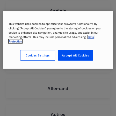
Anglais
This website uses cookies to optimize your browser’s functionality. By
clicking “Accept All Cookies”, you agree to the storing of cookies on your
device to enhance site navigation, analyze site usage, and assist in our
Français
marketing efforts. This may include personalized advertising.
Data
Protection
Cookies Settings
Accept All Cookies
Espagnol
Allemand
Autres