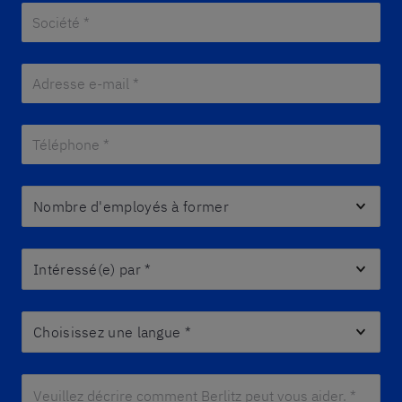
Société *
*
Adresse e-mail *
*
Téléphone *
*
Nombre d'employés à former
Intéressé(e) par
*
Choisissez une langue
*
Veuillez décrire comment Berlitz peut vous aider. *
*