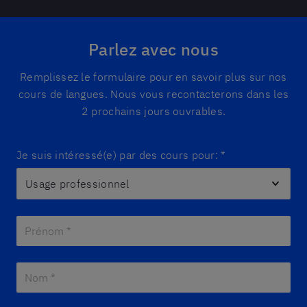
Parlez avec nous
Remplissez le formulaire pour en savoir plus sur nos
cours de langues. Nous vous recontacterons dans les
2 prochains jours ouvrables.
Je suis intéressé(e) par des cours pour:
*
Prénom *
*
Nom *
*