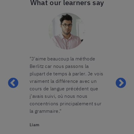
What our learners say
on cours en
"J'aime beaucoup la méthode
"Le groupe d
lle était très
Berlitz car nous passons la
trouvais était
t prenait le
plupart de temps à parler. Je vois
nous étions 5
os erreurs
vraiment la différence avec un
avons pu pra
ai toujours eu
cours de langue précédent que
nombreuses 
 et pendant
j'avais suivi, où nous nous
cours tandis 
n appris à
concentrions principalement sur
nous accordai
t. Il faut de
la grammaire."
dont nous av
rs pour
recommandera
Liam
ir appris les
cours collecti