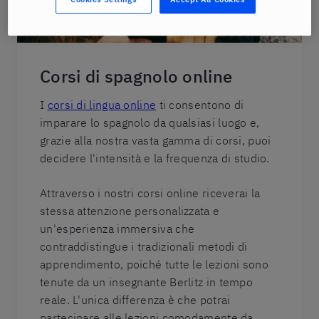
Corsi di spagnolo online
I
corsi di lingua online
ti consentono di
imparare lo spagnolo da qualsiasi luogo e,
grazie alla nostra vasta gamma di corsi, puoi
decidere l'intensità e la frequenza di studio.
Attraverso i nostri corsi online riceverai la
stessa attenzione personalizzata e
un'esperienza immersiva che
contraddistingue i tradizionali metodi di
apprendimento, poiché tutte le lezioni sono
tenute da un insegnante Berlitz in tempo
reale. L'unica differenza è che potrai
partecipare alle lezioni comodamente da