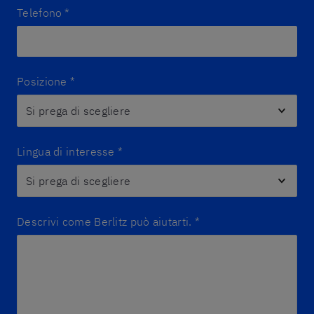
Telefono
*
Posizione
*
Lingua di interesse
*
Descrivi come Berlitz può aiutarti.
*