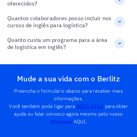
oferecidos?
Quantos colaboradores posso incluir nos
cursos de inglês para logística?
Quanto custa um programa para a área
de logística em inglês?
Mude a sua vida com o Berlitz
Preencha o formulário abaixo para receber mais
informações.
Você também pode ligar para
4003-4764
para obter
ajuda ou falar conosco agora mesmo pelo nosso
Whatsapp
AQUI.