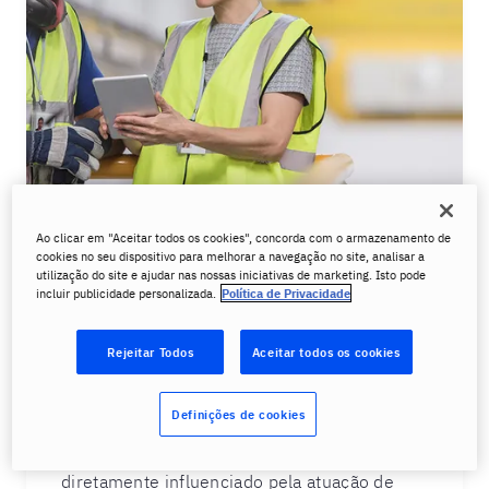
Ao clicar em "Aceitar todos os cookies", concorda com o armazenamento de
cookies no seu dispositivo para melhorar a navegação no site, analisar a
A importância do inglês para
utilização do site e ajudar nas nossas iniciativas de marketing. Isto pode
área logística
incluir publicidade personalizada.
Política de Privacidade
A globalização é o principal fator que
Rejeitar Todos
Aceitar todos os cookies
demanda o aperfeiçoamento do inglês de
profissionais da área logística. Com
Definições de cookies
negociações internacionais, contratos e
regulamentações alfandegárias, esse setor é
diretamente influenciado pela atuação de