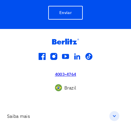
Enviar
facebook
instagram
youtube
linkedin
tiktok
4003-4764
Brazil
Saiba mais