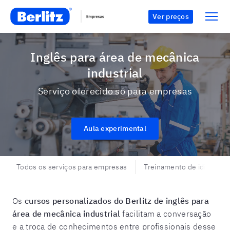
Ver preços
Inglês para área de mecânica
industrial
Serviço oferecido só para empresas
Aula experimental
Todos os serviços para empresas
Treinamento de idiomas 
Os
cursos personalizados do Berlitz de inglês para
área de mecânica industrial
facilitam a conversação
e a troca de conhecimentos entre profissionais desse