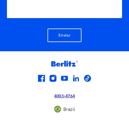
Enviar
facebook
instagram
youtube
linkedin
tiktok
4003-4764
Brazil